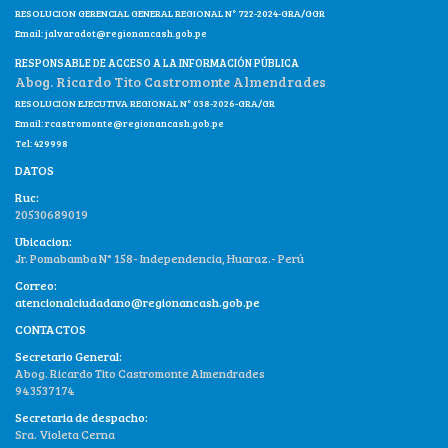
RESOLUCION GERENCIAL GENERAL REGIONAL N° 722-2024-GRA/GGR
Email:
jalvaradot@regionancash.gob.pe
RESPONSABLE DE ACCESO A LA INFORMACIÓN PÚBLICA
Abog. Ricardo Tito Castromonte Almendrades
RESOLUCION EJECUTIVA REGIONAL N° 038-2026-GRA/GR
Email:
rcastromonte@regionancash.gob.pe
Tel: 429998
DATOS
Ruc:
20530689019
Ubicacion:
Jr. Pomabamba N° 158- Independencia, Huaraz.- Perú
Correo:
atencionalciudadano@regionancash.gob.pe
CONTACTOS
Secretario General:
Abog. Ricardo Tito Castromonte Almendrades
943537174
Secretaria de despacho:
Sra. Violeta Cerna