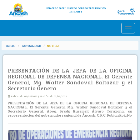
STD-CERO PAPEL
SISGEDO
CORREO ELECTRONICO
INTRANET
Toggle
naviga
INICIO
ACTUALIDAD
NOTICIA
PRESENTACIÓN DE LA JEFA DE LA OFICINA
REGIONAL DE DEFENSA NACIONAL. El Gerente
General, Mg. Walter Sandoval Baltazar y el
Secretario Genera
Publicado :02/02/2023 | Modificado:02/02/2023
PRESENTACIÓN DE LA JEFA DE LA OFICINA REGIONAL DE DEFENSA
NACIONAL. El Gerente General, Mg. Walter Sandoval Baltazar y el
Secretario General, Abog. Fredy Russmelt Álvaro Tarazona, en
representación del gobernador regional de Áncash, C.P.C. Fabian Koki No
Previous
Next