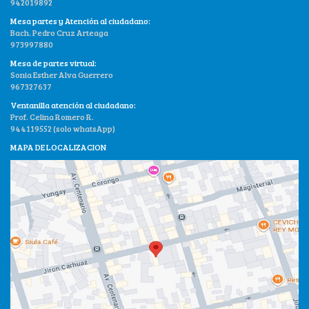
942019892
Mesa partes y Atención al ciudadano:
Bach. Pedro Cruz Arteaga
973997880
Mesa de partes virtual:
Sonia Esther Alva Guerrero
967327637
Ventanilla atención al ciudadano:
Prof. Celina Romero R.
944119552 (solo whatsApp)
MAPA DE LOCALIZACION