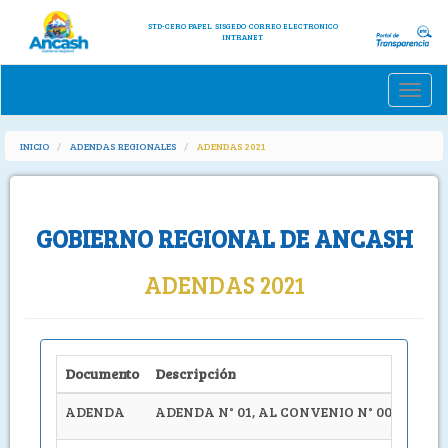
STD-CERO PAPEL
SISGEDO
CORREO ELECTRONICO
INTRANET
Toggle
naviga
INICIO
ADENDAS REGIONALES
ADENDAS 2021
GOBIERNO REGIONAL DE ANCASH
ADENDAS 2021
Documento
Descripción
ADENDA
ADENDA N° 01, AL CONVENIO N° 0068-20