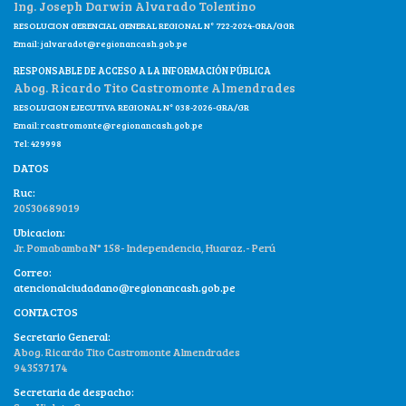
Ing. Joseph Darwin Alvarado Tolentino
RESOLUCION GERENCIAL GENERAL REGIONAL N° 722-2024-GRA/GGR
Email:
jalvaradot@regionancash.gob.pe
RESPONSABLE DE ACCESO A LA INFORMACIÓN PÚBLICA
Abog. Ricardo Tito Castromonte Almendrades
RESOLUCION EJECUTIVA REGIONAL N° 038-2026-GRA/GR
Email:
rcastromonte@regionancash.gob.pe
Tel: 429998
DATOS
Ruc:
20530689019
Ubicacion:
Jr. Pomabamba N° 158- Independencia, Huaraz.- Perú
Correo:
atencionalciudadano@regionancash.gob.pe
CONTACTOS
Secretario General:
Abog. Ricardo Tito Castromonte Almendrades
943537174
Secretaria de despacho: