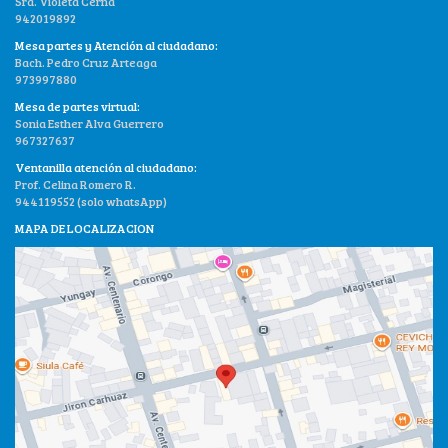
Sra. Violeta Cerna
942019892
Mesa partes y Atención al ciudadano:
Bach. Pedro Cruz Arteaga
973997880
Mesa de partes virtual:
Sonia Esther Alva Guerrero
967327637
Ventanilla atención al ciudadano:
Prof. Celina Romero R.
944119552 (solo whatsApp)
MAPA DE LOCALIZACION