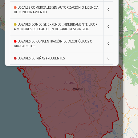
LOCALES COMERCIALES SIN AUTORIZACIÓN O LICENCIA
0
DE FUNCIONAMIENTO
LUGARES DONDE SE EXPENDE INDEBIDAMENTE LICOR
0
A MENORES DE EDAD O EN HORARIO RESTRINGIDO
LUGARES DE CONCENTRACIÓN DE ALCOHÓLICOS O
0
DROGADICTOS
LUGARES DE RIÑAS FRECUENTES
0
INTERSECCIÓN EN VÍAS DE ALTA VELOCIDAD SIN
0
PUENTE PEATONAL
PUNTOS CRÍTICOS, ZONAS INSEGURAS O DE RIESGO
0
(EDIFICIOS EN MAL ESTADO U OTROS)
OTRAS SITUACIONES QUE GENEREN INSEGURIDAD
(EMPADRONAMIENTO, SINDICATOS, ORGANIZACIONES Y
0
FORMALIZACIONES DE LOS MOTOTAXISTAS)