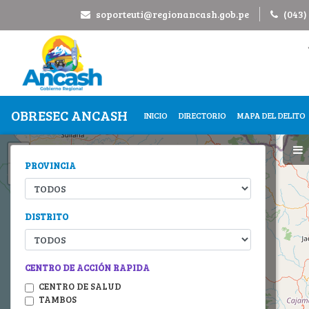
soporteuti@regionancash.gob.pe
(043)
OBRESEC ANCASH
INICIO
DIRECTORIO
MAPA DEL DELITO
Mapa
+
PROVINCIA
−
DISTRITO
CENTRO DE ACCIÓN RAPIDA
CENTRO DE SALUD
TAMBOS